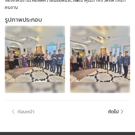
หอพักคนงานเพื่อลดความแออัดและพัฒนาคุณภาพชีวิตที่ดีให้แก่
ศ
คนงาน
รูปภาพประกอบ
บ
ริ
ก
า
ร
ด้
า
น
ก
ง
สุ
ล
ก่อนหน้า
ถัดไป
ข้
อ