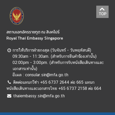
มู
ล
TOP
สำ
ห
รั
สถานเอกอัครราชทูต ณ สิงคโปร์
บ
Royal Thai Embassy Singapore
ค
น
การให้บริการฝ่ายกงสุล (วันจันทร์ - วันพฤหัสบดี)
ไ
09:30am - 11:30am. (สำหรับการยืนคำร้องเท่านั้น)
ท
02:00pm - 3:00pm. (สำหรับการรับหนังสือเดินทางและ
ย
เอกสารเท่านั้น)
อีเมล : consular.sin@mfa.go.th
ข้
ติดต่อแผนกวีซ่า +65 6737 2644 ต่อ 665 แผนก
อ
หนังสือเดินทางและเอกสารไทย +65 6737 2158 ต่อ 664
มู
thaiembassy.sin@mfa.go.th
ล
ส
า