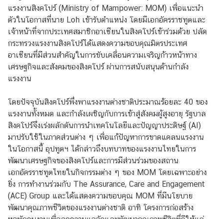
แรงงานสิงคโปร์ (Ministry of Mampower: MOM) เพื่อแนะนำ
ตัวในโอกาสที่นาย Loh เข้ารับตำแหน่ง โดยมีเอกอัครราชทูตและ
ข่
เจ้าหน้าที่จากประเทศสมาชิกอาเซียนในสิงคโปร์เข้าร่วมด้วย ปลัด
า
กระทรวงแรงงานสิงคโปร์ได้แสดงความขอบคุณมิตรประเทศ
ว
อาเซียนที่มีส่วนสำคัญในการขับเคลื่อนความเจริญก้าวหน้าทาง
กิ
เศรษฐกิจและสังคมของสิงคโปร์ ผ่านการสนับสนุนด้านกำลัง
จ
แรงงาน
ก
ร
โดยปัจจุบันสิงคโปร์พึ่งพาแรงงานต่างชาติประมาณร้อยละ 40 ของ
ร
แรงงานทั้งหมด และกำลังเผชิญกับการเข้าสู่สังคมผู้สูงอายุ รัฐบาล
ม
สิงคโปร์จึงเร่งผลักดันการนำเทคโนโลยีและปัญญาประดิษฐ์ (AI)
แ
มาปรับใช้ในภาคส่วนต่าง ๆ เพื่อแก้ปัญหาการขาดแคลนแรงงาน
ล
ในโอกาสนี้ อุปทูตฯ ได้กล่าวถึงบทบาทของแรงงานไทยในการ
ะ
พัฒนาเศรษฐกิจของสิงคโปร์และการมีส่วนร่วมของสถาน
ป
เอกอัครราชทูตไทยในกิจกรรมต่าง ๆ ของ MOM โดยเฉพาะอย่าง
ร
ยิ่ง การทำงานร่วมกับ The Assurance, Care and Engagement
ะ
(ACE) Group และได้แสดงความขอบคุณ MOM ที่มีนโยบาย
ก
พัฒนาคุณภาพชีวิตของแรงงานต่างชาติ อาทิ โครงการก่อสร้าง
า