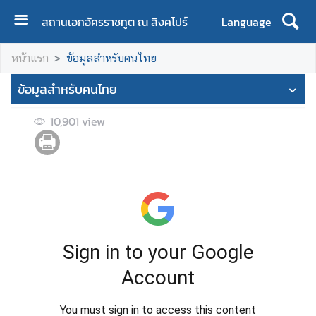
สถานเอกอัครราชทูต ณ สิงคโปร์
Language
ห
หน้าแรก
ข้อมูลสำหรับคนไทย
น้
า
ข้อมูลสำหรับคนไทย
แ
ร
10,901
view
ก
เ
กี่
ย
ว
กั
บ
ส
อ
ท
.