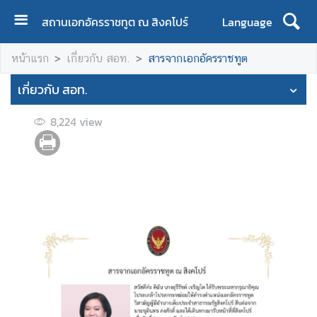
สถานเอกอัครราชทูต ณ สิงคโปร์
Language
ห
หน้าแรก
เกี่ยวกับ สอท.
สารจากเอกอัครราชทูต
น้
า
เกี่ยวกับ สอท.
แ
ร
8,224
view
ก
เ
กี่
ย
ว
กั
บ
ส
อ
ท
.