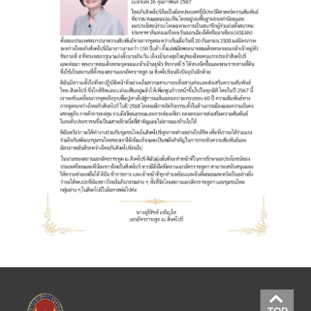
ข่
า
ว
กิ
จ
ก
ร
ร
ม
แ
ล
ะ
ป
ร
ะ
ก
า