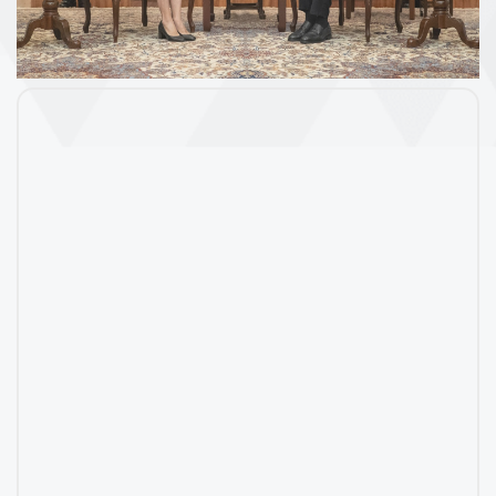
ศ
บ
ริ
ก
า
ร
ด้
า
น
ก
ง
สุ
ล
ข้
อ