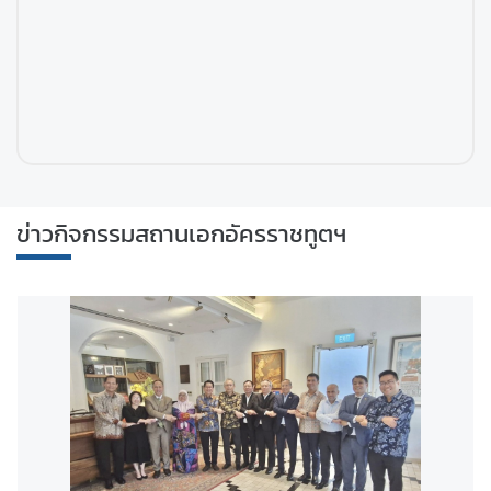
มู
ล
สำ
ห
รั
บ
ข่าวกิจกรรมสถานเอกอัครราชทูตฯ
ค
น
ไ
ท
ย
ข้
อ
มู
ล
ส
า