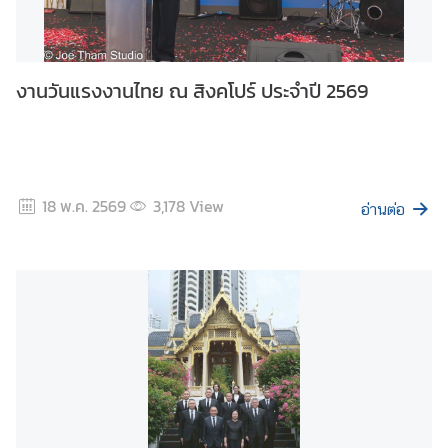
ม
งานวันแรงงานไทย ณ สิงคโปร์ ประจำปี 2569
พั
น
ธ์
ไ
ท
18 พ.ค. 2569
3,178
View
ย
อ่านต่อ
-
สิ
ง
ค
โ
ป
ร์
ติ
ด
ต่