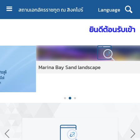
สถานเอกอัครราชทูต ณ สิงคโปร์
Language
ห
ยินดีต้อนรับเข้าส
น้
า
แ
ร
ก
Marina Bay Sand landscape
เ
กี่
ย
ว
กั
บ
ส
อ
ท
.