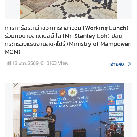
ธ
การหารือระหว่างอาหารกลางวัน (Working Lunch)
า
ร่วมกับนายสแตนลีย์ โล (Mr. Stanley Loh) ปลัด
ร
ณ
กระทรวงแรงงานสิงคโปร์ (Ministry of Mampower:
รั
MOM)
ฐ
18 พ.ค. 2569
3,163
View
สิ
อ่านต่อ
ง
ค
โ
ป
ร์
ค
ว
า
ม
สั