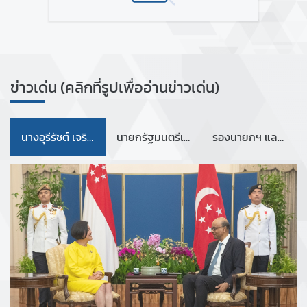
ข่
ข่าวเด่น (คลิกที่รูปเพื่ออ่านข่าวเด่น)
า
ว
กิ
นางอุรีรัชต์ เจริญโต เอกอัครราชทูต ณ สิงคโปร์ ยื่นพระราชสาส์นตราตั้งต่อประธานาธิบดีแห่งสาธารณรัฐสิงคโปร์
นายกรัฐมนตรีเยือนสาธารณรัฐสิงคโปร์อย่างเป็นทางการ
รองนายกฯ และ รมว.กต. หารือกับ รมว.กต. สิงคโปร์
จ
ก
ร
ร
ม
แ
ล
ะ
ป
ร
ะ
ก
า