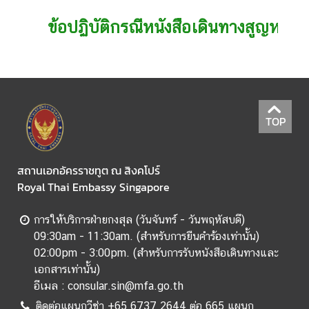
มู
ล
ข้อปฏิบัติกรณีหนังสือเดินทางสูญหาย
สำ
ห
รั
บ
ค
TOP
น
ไ
ท
สถานเอกอัครราชทูต ณ สิงคโปร์
ย
Royal Thai Embassy Singapore
ข้
การให้บริการฝ่ายกงสุล (วันจันทร์ - วันพฤหัสบดี)
อ
09:30am - 11:30am. (สำหรับการยืนคำร้องเท่านั้น)
มู
02:00pm - 3:00pm. (สำหรับการรับหนังสือเดินทางและ
ล
เอกสารเท่านั้น)
ส
อีเมล : consular.sin@mfa.go.th
า
ติดต่อแผนกวีซ่า +65 6737 2644 ต่อ 665 แผนก