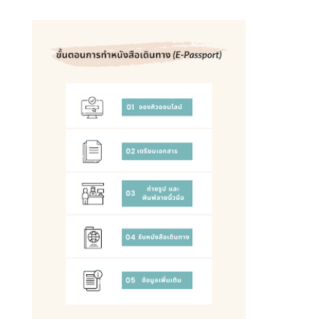
ข่
า
ว
กิ
จ
ก
ร
ร
ม
แ
ล
ะ
ป
ร
ะ
ก
า