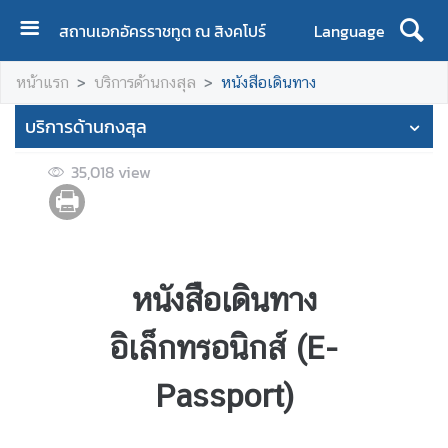
สถานเอกอัครราชทูต ณ สิงคโปร์
Language
ห
หน้าแรก
บริการด้านกงสุล
หนังสือเดินทาง
น้
า
บริการด้านกงสุล
แ
ร
35,018
view
ก
เ
กี่
ย
หนังสือเดินทาง
ว
กั
อิเล็กทรอนิกส์ (E-
บ
ส
Passport)
อ
ท
.