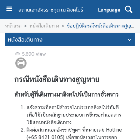
สถานเอกอัครราชทูต ณ สิงคโปร์
Language
ห
หน้าแรก
หนังสือเดินทาง
ข้อปฏิบัติกรณีหนังสือเดินทางสูญหาย
น้
า
หนังสือเดินทาง
แ
ร
5,690
view
ก
เ
กรณีหนังสือเดินทางสูญหาย
กี่
ย
ว
สำหรับผู้ที่เดินทางมาสิงคโปร์เป็นการชั่วคราว
กั
แจ้งความที่สถานีตำรวจในประเทศสิงคโปร์ทันที
บ
เพื่อใช้เป็นหลักฐานประกอบการยื่นขอทำเอกสาร
ส
ใช้แทนหนังสือเดินทาง
อ
ติดต่อสถานเอกอัครราชทูตฯ ที่หมายเลข Hotline
ท
(+65 8421 0105) เพื่อขอนัดเวลาในการออก
.