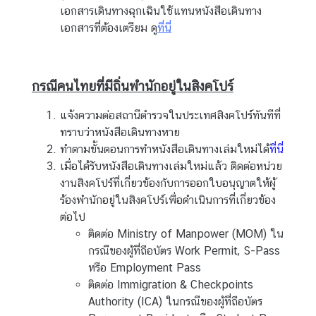
เอกสารเดินทางฉุกเฉินใช้แทนหนังสือเดินทาง
เอกสารที่ต้องเตรียม ดู
ที่นี่
ข่
า
ว
กรณีคนไทยที่มีถิ่นพำนักอยู่ในสิงคโปร์
กิ
จ
แจ้งความต่อสถานีตำรวจในประเทศสิงคโปร์ทันทีที่
ก
ทราบว่าหนังสือเดินทางหาย
ร
ทำตามขั้นตอนการทำหนังสือเดินทางเล่มใหม่ได้
ที่นี่
ร
เมื่อได้รับหนังสือเดินทางเล่มใหม่แล้ว ติดต่อหน่วย
ม
งานสิงคโปร์ที่เกี่ยวข้องกับการออกใบอนุญาตให้ผู้
แ
ร้องพำนักอยู่ในสิงคโปร์เพื่อดำเนินการที่เกี่ยวข้อง
ล
ต่อไป
ะ
ติดต่อ Ministry of Manpower (MOM) ใน
ป
กรณีของผู้ที่ถือบัตร Work Permit, S-Pass
ร
หรือ Employment Pass
ะ
ติดต่อ Immigration & Checkpoints
ก
Authority (ICA) ในกรณีของผู้ที่ถือบัตร
า