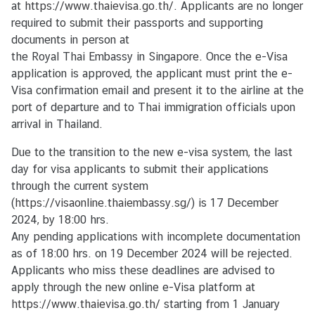
at
https://www.thaievisa.go.th/
. Applicants are no longer
required to submit their passports and supporting
documents in person at
ข่
the Royal Thai Embassy in Singapore. Once the e-Visa
า
application is approved, the applicant must print the e-
ว
Visa confirmation email and present it to the airline at the
กิ
port of departure and to Thai immigration officials upon
จ
arrival in Thailand.
ก
ร
Due to the transition to the new e-visa system, the last
ร
day for visa applicants to submit their applications
ม
through the current system
แ
(
https://visaonline.thaiembassy.sg/
) is 17 December
ล
2024, by 18:00 hrs.
ะ
Any pending applications with incomplete documentation
ป
as of 18:00 hrs. on 19 December 2024 will be rejected.
ร
Applicants who miss these deadlines are advised to
ะ
apply through the new online e-Visa platform at
ก
https://www.thaievisa.go.th/
starting from 1 January
า