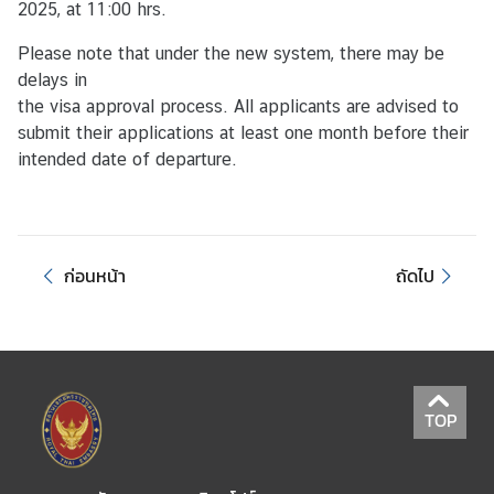
2025, at 11:00 hrs.
ศ
Please note that under the new system, there may be
delays in
บ
the visa approval process. All applicants are advised to
ริ
submit their applications at least one month before their
ก
intended date of departure.
า
ร
ด้
า
ก่อนหน้า
ถัดไป
น
ก
ง
สุ
ล
TOP
ข้
อ