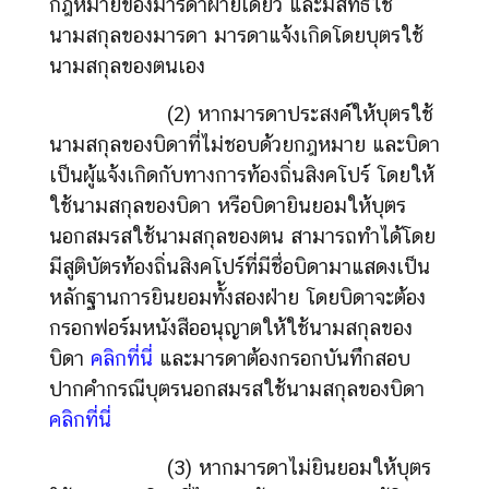
กฎหมายของมารดาฝ่ายเดียว และมีสิทธิใช้
ธ
นามสกุลของมารดา มารดาแจ้งเกิดโดยบุตรใช้
า
ร
นามสกุลของตนเอง
ณ
(2) หากมารดาประสงค์ให้บุตรใช้
รั
ฐ
นามสกุลของบิดาที่ไม่ชอบด้วยกฎหมาย และบิดา
สิ
เป็นผู้แจ้งเกิดกับทางการท้องถิ่นสิงคโปร์ โดยให้
ง
ใช้นามสกุลของบิดา หรือบิดายินยอมให้บุตร
ค
นอกสมรสใช้นามสกุลของตน สามารถทำได้โดย
โ
มีสูติบัตรท้องถิ่นสิงคโปร์ที่มีชื่อบิดามาแสดงเป็น
ป
หลักฐานการยินยอมทั้งสองฝ่าย โดยบิดาจะต้อง
ร์
กรอกฟอร์มหนังสืออนุญาตให้ใช้นามสกุลของ
บิดา
คลิกที่นี่
และมารดาต้องกรอกบันทึกสอบ
ค
ปากคำกรณีบุตรนอกสมรสใช้นามสกุลของบิดา
ว
คลิกที่นี่
า
ม
(3) หากมารดาไม่ยินยอมให้บุตร
สั