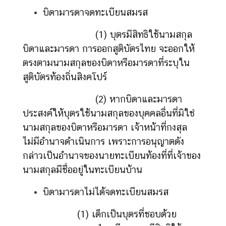
มู
บิดามารดาจดทะเบียนสมรส
ล
สำ
(1) บุตรมีสิทธิใช้นามสกุล
ห
บิดาและมารดา การออกสูติบัตรไทย จะออกให้
รั
ตรงตามนามสกุลของบิดาหรือมารดาที่ระบุใน
บ
สูติบัตรท้องถิ่นสิงคโปร์
ค
น
(2) หากบิดาและมารดา
ไ
ประสงค์ให้บุตรใช้นามสกุลของบุคคลอื่นที่มิใช่
ท
ย
นามสกุลของบิดาหรือมารดา เจ้าหน้าที่กงสุล
ไม่มีอำนาจดำเนินการ เพราะการอนุญาตดัง
กล่าวเป็นอำนาจของนายทะเบียนท้องที่ที่เจ้าของ
ข้
นามสกุลมีชื่ออยู่ในทะเบียนบ้าน
อ
มู
บิดามารดาไม่ได้จดทะเบียนสมรส
ล
ส
(1) เด็กเป็นบุตรที่ชอบด้วย
า