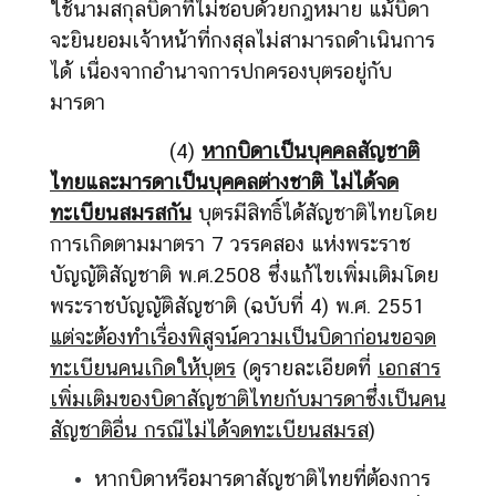
ใช้นามสกุลบิดาที่ไม่ชอบด้วยกฎหมาย แม้บิดา
ม
พั
จะยินยอมเจ้าหน้าที่กงสุลไม่สามารถดำเนินการ
น
ได้ เนื่องจากอำนาจการปกครองบุตรอยู่กับ
ธ์
มารดา
ไ
ท
(4)
หากบิดาเป็นบุคคลสัญชาติ
ย
ไทยและมารดาเป็นบุคคลต่างชาติ ไม่ได้จด
-
ทะเบียนสมรสกัน
บุตรมีสิทธิ์ได้สัญชาติไทยโดย
สิ
การเกิดตามมาตรา 7 วรรคสอง แห่งพระราช
ง
บัญญัติสัญชาติ พ.ศ.2508 ซึ่งแก้ไขเพิ่มเติมโดย
ค
โ
พระราชบัญญัติสัญชาติ (ฉบับที่ 4) พ.ศ. 2551
ป
แต่จะต้องทำเรื่องพิสูจน์ความเป็นบิดาก่อนขอจด
ร์
ทะเบียนคนเกิดให้บุตร
(ดูรายละเอียดที่
เอกสาร
เพิ่มเติมของบิดาสัญชาติไทยกับมารดาซึ่งเป็นคน
ติ
สัญชาติอื่น กรณีไม่ได้จดทะเบียนสมรส
)
ด
หากบิดาหรือมารดาสัญชาติไทยที่ต้องการ
ต่