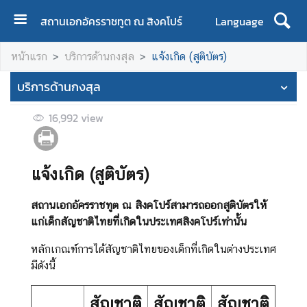
สถานเอกอัครราชทูต ณ สิงคโปร์
Language
ห
หน้าแรก
บริการด้านกงสุล
แจ้งเกิด (สูติบัตร)
น้
า
บริการด้านกงสุล
แ
ร
16,992
view
ก
เ
แจ้งเกิด (สูติบัตร)
กี่
ย
ว
สถานเอกอัครราชทูต ณ สิงคโปร์สามารถออกสูติบัตรให้
กั
แก่เด็กสัญชาติไทยที่เกิดในประเทศสิงคโปร์
เท่านั้น
บ
หลักเกณฑ์การได้สัญชาติไทยของเด็กที่เกิดในต่างประเทศ
ส
มีดังนี้
อ
ท
สัญชาติ
สัญชาติ
สัญชาติ
.