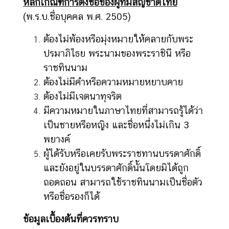
หลักเกณฑ์การตั้งชื่อของผู้ที่มีสัญชาติไทย
ศ
(พ.ร.บ.ชื่อบุคคล พ.ศ. 2505)
ต้องไม่พ้องหรือมุ่งหมายให้คลายกับพระ
บ
ปรมาภิไธย พระนามของพระราชินี หรือ
ริ
ก
ราชทินนาม
า
ต้องไม่มีคำหรือความหมายหยาบคาย
ร
ต้องไม่มีเจตนาทุจริต
ด้
มีความหมายในภาษาไทยที่สามารถรู้ได้ว่า
า
เป็นชายหรือหญิง และชื่อหนึ่งไม่เกิน 3
น
พยางค์
ก
ง
ผู้ได้รับหรือเคยรับพระราชทานบรรดาศักดิ์
สุ
และยังอยู่ในบรรดาศักดิ์นั้นโดยมิได้ถูก
ล
ถอดถอน สามารถใช้ราชทินนามเป็นชื่อตัว
หรือชื่อรองก็ได้
ข้
ข้อมูลเบื้องต้นที่ควรทราบ
อ