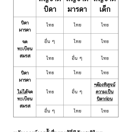
บิดา
มารดา
เด็ก
ข่
บิดา
า
ไทย
ไทย
ไทย
มารดา
ว
กิ
อื่น ๆ
ไทย
ไทย
จด
จ
ทะเบียน
ก
สมรส
ไทย
อื่น ๆ
ไทย
ร
ร
ไทย
ไทย
ไทย
บิดา
ม
มารดา
แ
*ต้องพิสูจน์
ล
ไม่ได้
จด
ไทย
อื่น ๆ
ความเป็น
ะ
ทะเบียน
บิดาก่อน
ป
สมรส
ร
อื่น ๆ
ไ
ทย
ไทย
ะ
ก
า