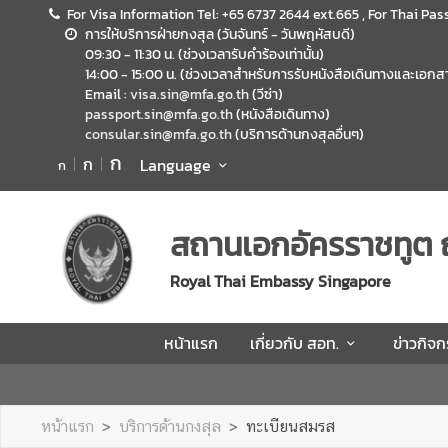
For Visa Information Tel: +65 6737 2644 ext.665 , For Thai Pas
การให้บริการฝ่ายกงสุล (วันจันทร์ - วันพฤหัสบดี)
09:30 - 11:30 น. (ช่วงเวลารับคำร้องเท่านั้น)
ห
14:00 - 15:00 น. (ช่วงเวลาสำหรับการรับหนังสือเดินทางและเอกสาร
น้
Email :
visa.sin@mfa.go.th
(วีซ่า)
า
passport.sin@mfa.go.th
(หนังสือเดินทาง)
consular.sin@mfa.go.th
(บริการด้านกงสุลอื่นๆ)
แ
ก
ก
ร
Language
ก
ก
เ
สถานเอกอัครราชทูต 
กี่
ย
Royal Thai Embassy Singapore
ว
กั
หน้าแรก
เกี่ยวกับ สอท.
ข่าวกิจ
บ
ส
อ
ท
หน้าแรก
บริการด้านกงสุล
ทะเบียนสมรส
.