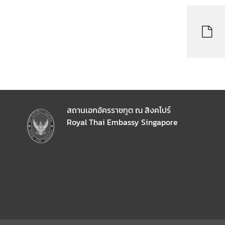
ธ
า
ร
ณ
รั
ฐ
สิ
ง
ค
สถานเอกอัครราชทูต ณ สิงคโปร์
โ
Royal Thai Embassy Singapore
ป
ร์
ค
ว
า
ม
สั