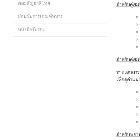
สละสัญชาติไทย
สำหรับคู่ส
ศ
ผ่อนผันการเกณฑ์ทหาร
บ
หนังสือรับรอง
ริ
ก
า
ร
สำหรับคู่สม
ด้
า
หากเอกสารเ
น
เพื่อดูคำแ
ก
ง
สุ
ล
ข้
สำหรับพยา
อ