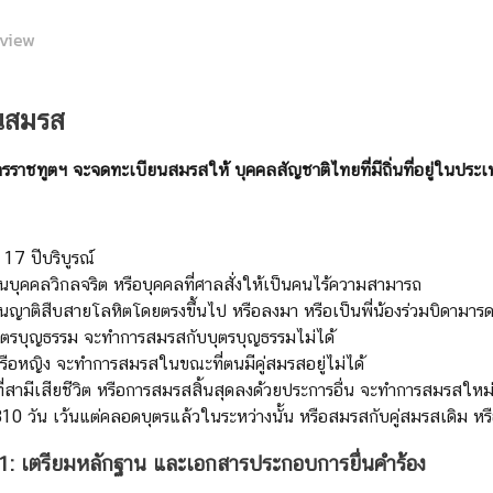
view
นสมรส
ราชทูตฯ จะจดทะเบียนสมรสให้ บุคคลสัญชาติไทยที่มีถิ่นที่อยู่ในประเทศ
ุ 17 ปีบริบูรณ์
็นบุคคลวิกลจริต หรือบุคคลที่ศาลสั่งให้เป็นคนไร้ความสามารถ
็นญาติสืบสายโลหิตโดยตรงขึ้นไป หรือลงมา หรือเป็นพี่น้องร่วมบิดามารด
บบุตรบุญธรรม จะทำการสมรสกับบุตรบุญธรรมไม่ได้
ือหญิง จะทำการสมรสในขณะที่ตนมีคู่สมรสอยู่ไม่ได้
ี่สามีเสียชีวิต หรือการสมรสสิ้นสุดลงด้วยประการอื่น จะทำการสมรสใหม่ไ
310 วัน เว้นแต่คลอดบุตรแล้วในระหว่างนั้น หรือสมรสกับคู่สมรสเดิม หรื
่ 1: เตรียมหลักฐาน และเอกสารประกอบการยื่นคำร้อง