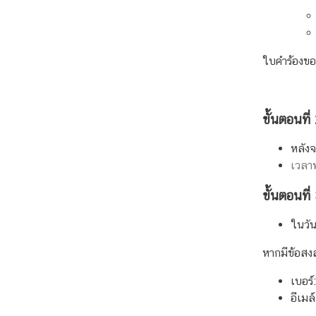
มู
ล
สำ
ห
ใบคำร้องขอ
รั
บ
ค
ขั้นตอนที
น
ไ
หลังจ
ท
เวลา
ย
ขั้นตอนที
ข้
ในวัน
อ
หากมีข้อสงส
มู
ล
เบอร์
ส
อีเม
า