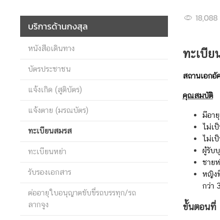
18,088
บริการด้านกงสุล
ข่
า
หนังสือเดินทาง
ทะเบีย
ว
กิ
บัตรประชาชน
จ
สถานเอกอัคร
ก
แจ้งเกิด (สูติบัตร)
คุณสมบัติ
ร
แจ้งตาย (มรณบัตร)
ร
มีอาย
ม
ไม่เป
ทะเบียนสมรส
แ
ไม่เป
ล
ผู้รั
ทะเบียนหย่า
ะ
ชายหร
ป
รับรองเอกสาร
หญิงท
ร
กว่า 
ต่ออายุใบอนุญาตขับขี่รถบรรทุก/รถ
ะ
ลากจูง
ก
ขั้นตอนที
า