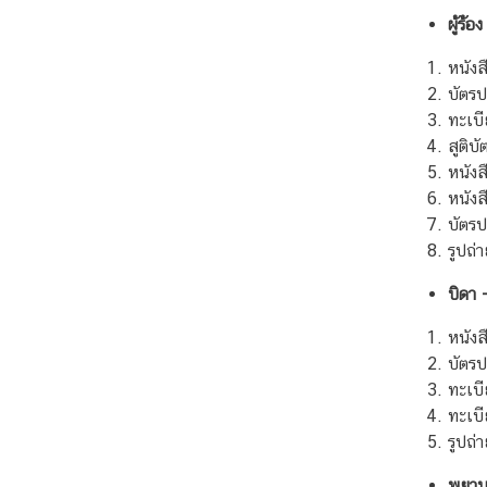
ธ
ผู้ร้อง
า
ร
หนัง
ณ
บัตร
รั
ทะเบี
ฐ
สูติบ
สิ
หนังส
ง
หนังส
ค
บัตรป
โ
รูปถ่
ป
บิดา 
ร์
หนังส
บัตร
ค
ทะเบี
ว
ทะเบ
า
รูปถ่
ม
สั
พยา