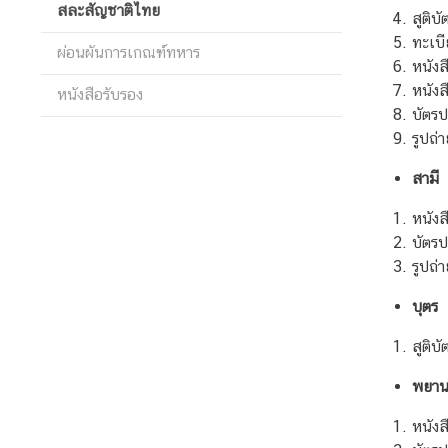
สละสัญชาติไทย
ศ
สูติบ
ทะเบ
ผ่อนผันการเกณฑ์ทหาร
หนังส
บ
หนังส
หนังสือรับรอง
ริ
บัตรป
ก
รูปถ่
า
ร
สามี
ด้
หนังส
า
บัตรป
น
รูปถ่
ก
ง
บุตร
สุ
ล
สูติบั
พยา
ข้
หนังส
อ