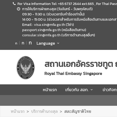
For Visa Information Tel: +65 6737 2644 ext.665 , For Thai Pas
การให้บริการฝ่ายกงสุล (วันจันทร์ - วันพฤหัสบดี)
09:30 - 11:30 น. (ช่วงเวลารับคำร้องเท่านั้น)
ห
14:00 - 15:00 น. (ช่วงเวลาสำหรับการรับหนังสือเดินทางและเอกสาร
น้
Email :
visa.sin@mfa.go.th
(วีซ่า)
า
passport.sin@mfa.go.th
(หนังสือเดินทาง)
consular.sin@mfa.go.th
(บริการด้านกงสุลอื่นๆ)
แ
ก
ก
ร
Language
ก
ก
เ
สถานเอกอัครราชทูต 
กี่
ย
Royal Thai Embassy Singapore
ว
กั
หน้าแรก
เกี่ยวกับ สอท.
ข่าวกิจ
บ
ส
อ
ท
หน้าแรก
บริการด้านกงสุล
สละสัญชาติไทย
.