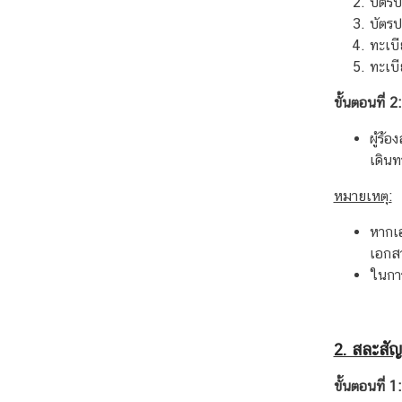
บัตร
มู
บัตรป
ล
ทะเบ
สำ
ทะเบี
ห
รั
ขั้นตอนที่ 2
บ
ค
ผู้ร้
น
เดินท
ไ
หมายเหตุ:
ท
ย
หากเอ
เอกสา
ในการ
ข้
อ
มู
ล
2. สละสัญ
ส
ขั้นตอนที่ 
า