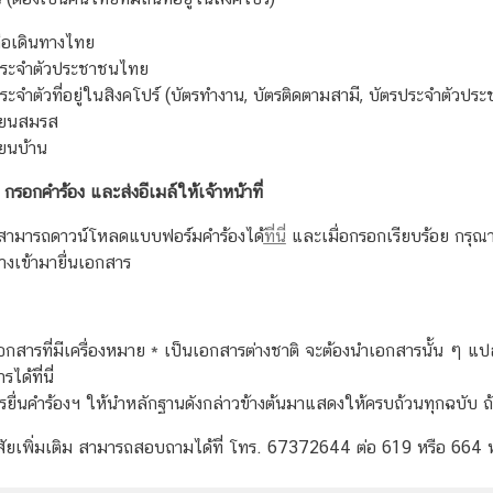
ือเดินทางไทย
ประจำตัวประชาชนไทย
ระจำตัวที่อยู่ในสิงคโปร์ (บัตรทำงาน, บัตรติดตามสามี, บัตรประจำตัวประ
ียนสมรส
ยนบ้าน
: กรอกคำร้อง และส่งอีเมล์ให้เจ้าหน้าที่
องสามารถดาวน์โหลดแบบฟอร์มคำร้องได้
ที่นี่
และเมื่อกรอกเรียบร้อย กรุณาส
างเข้ามายื่นเอกสาร
กสารที่มีเครื่องหมาย
*
เป็นเอกสารต่างชาติ จะต้องนำเอกสารนั้น ๆ แ
รได้
ที่นี่
ยื่นคำร้องฯ ให้นำหลักฐานดังกล่าวข้างต้นมาแสดงให้ครบถ้วนทุกฉบับ
ัยเพิ่มเติม สามารถสอบถามได้ที่
โทร. 67372644 ต่อ 619 หรือ 664 หร