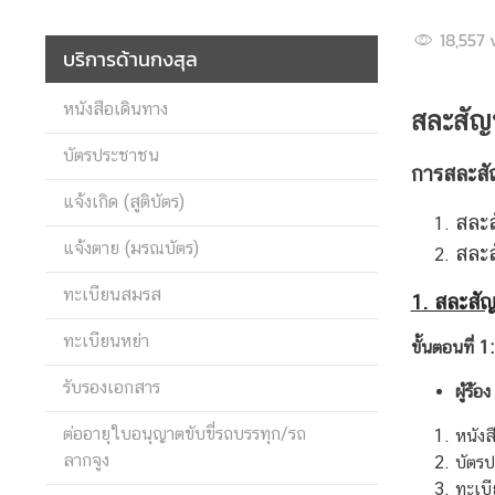
18,557
บริการด้านกงสุล
ข่
า
หนังสือเดินทาง
สละสัญ
ว
กิ
บัตรประชาชน
จ
การสละสั
ก
แจ้งเกิด (สูติบัตร)
สละส
ร
แจ้งตาย (มรณบัตร)
ร
สละส
ม
ทะเบียนสมรส
1. สละสั
แ
ล
ทะเบียนหย่า
ขั้นตอนที่ 
ะ
ป
รับรองเอกสาร
ผู้ร้อง
ร
ต่ออายุใบอนุญาตขับขี่รถบรรทุก/รถ
ะ
หนัง
ลากจูง
ก
บัตร
า
ทะเบี