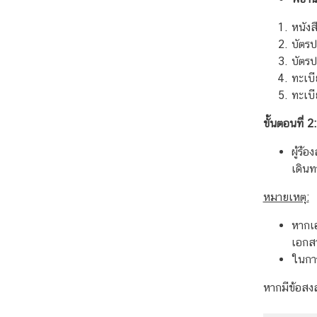
ม
พั
หนังส
น
บัตร
ธ์
บัตรป
ไ
ทะเบ
ท
ทะเบี
ย
ขั้นตอนที่ 2
-
สิ
ผู้ร้
ง
เดินท
ค
โ
หมายเหตุ:
ป
หากเอ
ร์
เอกสา
ในการ
ติ
หากมีข้อสงส
ด
ต่