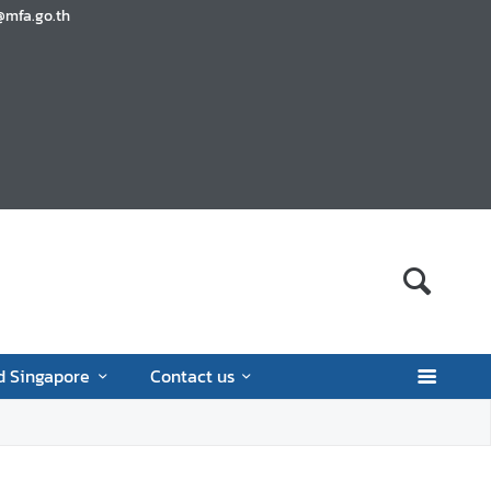
@mfa.go.th
d Singapore
Contact us