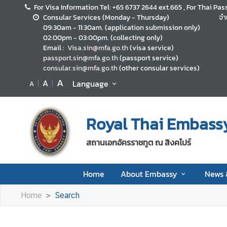
For Visa Information Tel: +65 6737 2644 ext.665 , For Thai Pas
Consular Services (Monday - Thursday)
จำ
09:30am - 11:30am. (application submission only)
H
02:00pm - 03:00pm. (collecting only)
o
Email :
Visa.sin@mfa.go.th
(visa service)
m
passport.sin@mfa.go.th
(passport service)
consular.sin@mfa.go.th
(other consular services)
e
A
A
Language
A
A
b
o
Royal Thai Embass
u
t
สถานเอกอัครราชทูต ณ สิงคโปร์
E
m
Home
About Embassy
News
b
a
Home
Search
s
s
y