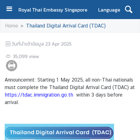
Royal Thai Embassy Singapore
Language
H
Home
Thailand Digital Arrival Card (TDAC)
o
m
วันที่นำเข้าข้อมูล
e
23 Apr 2025
35,099
A
view
b
o
u
Announcemnt: Starting 1 May 2025, all non-Thai nationals
t
must complete the Thailand Digital Arrival Card (TDAC) at
E
https://tdac.immigration.go.th
within 3 days before
m
arrival.
b
a
s
s
y