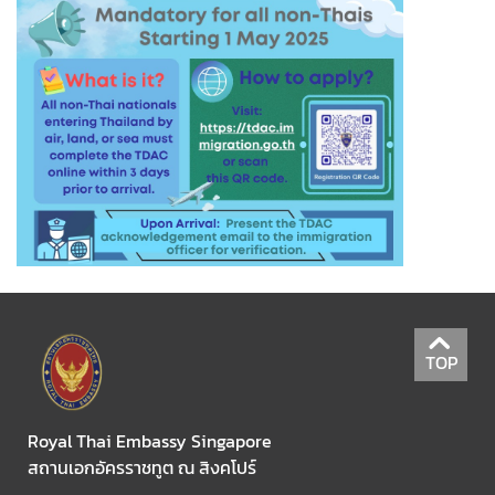
N
e
w
s
&
A
n
n
o
u
n
c
TOP
e
m
e
Royal Thai Embassy Singapore
n
สถานเอกอัครราชทูต ณ สิงคโปร์
t